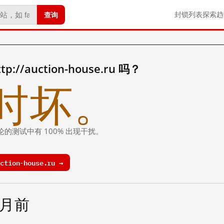
查询
封锁列表
探索
趋
//auction-house.ru 吗？
时坏。
论的测试中有 100% 出现干扰。
tion-house.ru →
个月前