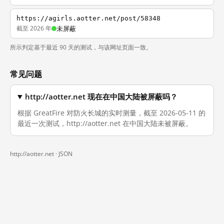
https://agirls.aotter.net/post/58348
截至 2026 年
未屏蔽
所示判定基于最近 90 天的测试，与该网址页面一致。
常见问题
http://aotter.net 现在在中国大陆被屏蔽吗？
根据 GreatFire 对防火长城的实时测量，截至 2026-05-11 的
最近一次测试，http://aotter.net 在中国大陆未被屏蔽。
http://aotter.net ·
JSON