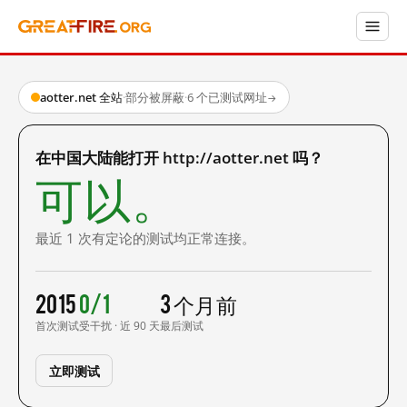
aotter.net 全站
·
部分被屏蔽
·
6 个已测试网址
→
在中国大陆能打开 http://aotter.net 吗？
可以。
最近 1 次有定论的测试均正常连接。
2015
0/1
3 个月前
首次测试
受干扰 · 近 90 天
最后测试
立即测试