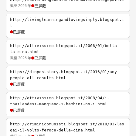
截至 2026 年
已屏蔽
http://livinglearningandlovingsimply.blogspot.i
t
已屏蔽
http://attivissimo.blogspot.it/2006/01/bella-
la-cina.html
截至 2026 年
已屏蔽
https://dinpoststory.blogspot.it/2016/01/any-
people-all-results.html
已屏蔽
http://attivissimo.blogspot.it/2008/04/i-
thailandesi-mangiano-i-bambini-no-i.html
已屏蔽
http://criminicomunisti.blogspot.it/2010/03/lao
gai-il-volto-feroce-della-cina.html