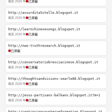
截至 2026 年
已屏蔽
http://assurdita5stelle.blogspot.it
截至 2026 年
已屏蔽
http://learnchinesesongs.blogspot.it
截至 2026 年
已屏蔽
http://nwo-truthresearch.blogspot.it
已屏蔽
http://conservatoriobresciacinese.blogspot.it
截至 2026 年
已屏蔽
http://thoughtsandvisions-searle88.blogspot.it
截至 2026 年
已屏蔽
http://jesus-partisans-balkans.blogspot.it?m=1
截至 2026 年
已屏蔽
http://continuingcounterreformation.blogspot.it