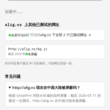
加载中……
alig.nz 上其他已测试的网址
2
可访问
alig.nz 下全部 2 个已测试网址 →
全部可访问
http://alig.nz/bg.js
截至 2026 年
未屏蔽
所示判定基于最近 90 天的测试，与该网址页面一致。
常见问题
http://alig.nz 现在在中国大陆被屏蔽吗？
根据 GreatFire 对防火长城的实时测量，截至 2026-05-11 的
最近一次测试，http://alig.nz 在中国大陆未被屏蔽。