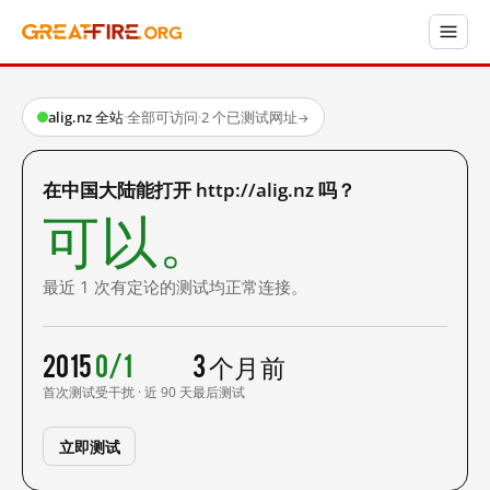
alig.nz 全站
·
全部可访问
·
2 个已测试网址
→
在中国大陆能打开 http://alig.nz 吗？
可以。
最近 1 次有定论的测试均正常连接。
2015
0/1
3 个月前
首次测试
受干扰 · 近 90 天
最后测试
立即测试