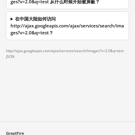
ges?v=2.0&q=test 从什么时候开始被屏蔽？
在中国大陆如何访问
http://ajax.googleapis.com/ajax/services/search/ima
ges?v=2.0&q=test？
http://ajax.googleapis.com/ajax/services/search/images?v=2.0&q=test ·
JSON
GreatFire