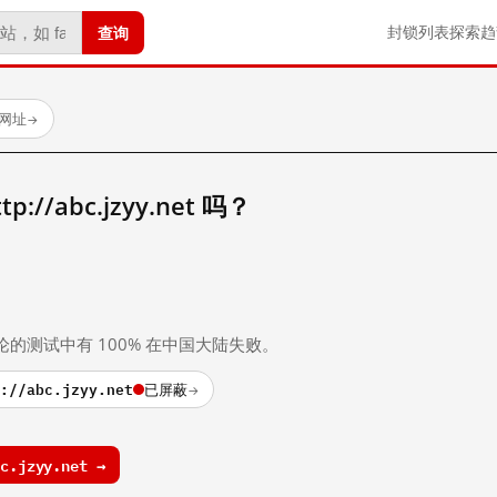
查询
封锁列表
探索
趋
试网址
→
//abc.jzyy.net 吗？
。
论的测试中有 100% 在中国大陆失败。
://abc.jzyy.net
已屏蔽
→
.jzyy.net →