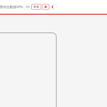
势
对比
数据
VPN
EN
中文