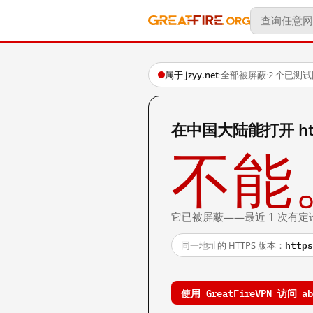
属于 jzyy.net
·
全部被屏蔽
·
2 个已测
在中国大陆能打开 http:
不能
它已被屏蔽——最近 1 次有定
https
同一地址的 HTTPS 版本：
使用 GreatFireVPN 访问 abc