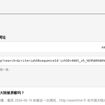
网址
a
页面一致。
在在中国大陆被屏蔽吗？
量，截至 2026-06-10 的最近一次测试，http://aaonline.fr 在中国