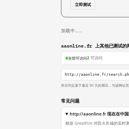
立即测试
加载中……
aaonline.fr 上其他已测试的
2
可访问
全部可访问
所示判定基于最近 90 天的测试，与该网址
常见问题
http://aaonline.fr 现
根据 GreatFire 对防火长城的实时测