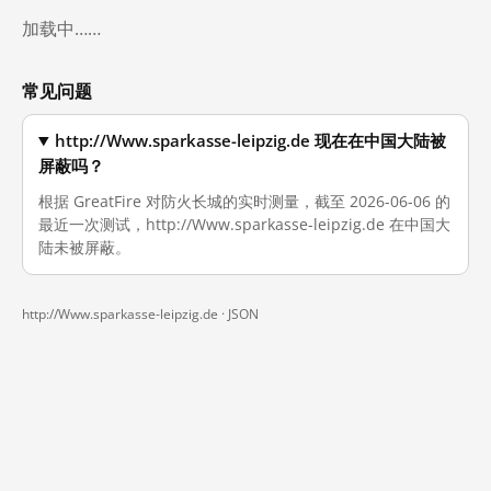
加载中……
常见问题
http://Www.sparkasse-leipzig.de 现在在中国大陆被
屏蔽吗？
根据 GreatFire 对防火长城的实时测量，截至 2026-06-06 的
最近一次测试，http://Www.sparkasse-leipzig.de 在中国大
陆未被屏蔽。
http://Www.sparkasse-leipzig.de ·
JSON