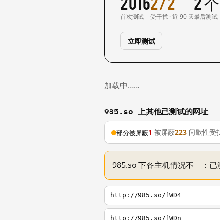
2016
2/2
2 
首次测试
受干扰 · 近 90 天
最后测试
立即测试
加载中……
985.so 上其他已测试的网址
1
被屏蔽
223
间歇性受
部分被屏蔽
985.so 下各主机情况不一：
http://985.so/fWD4
http://985.so/fWDn