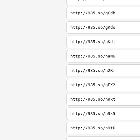
http://985.so/gCdb
http://985.so/gKds
http://985.so/gKdj
http://985.so/haN6
http://985.so/h2Rm
http://985.so/gEX2
http://985.so/h9kt
http://985.so/h9k5
http://985.so/h9tP