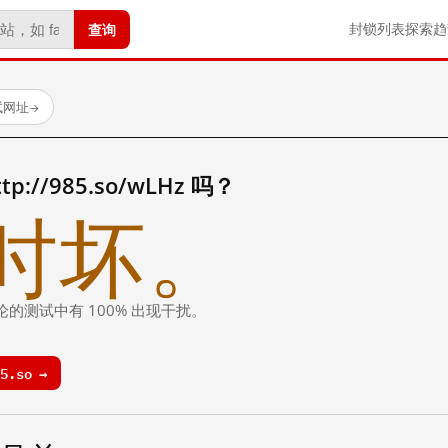
查询
封锁列表
探索
趋
试网址
→
://985.so/wLHz 吗？
时坏。
论的测试中有 100% 出现干扰。
5.so →