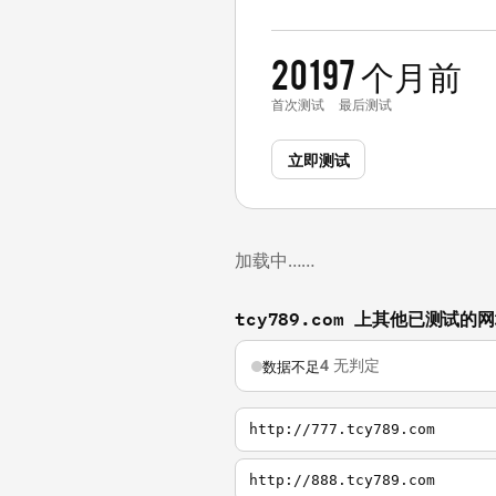
2019
7 个月前
首次测试
最后测试
立即测试
加载中……
tcy789.com 上其他已测试的
4
无判定
数据不足
http://777.tcy789.com
http://888.tcy789.com