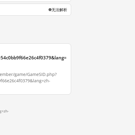
无法解析
54c0bb9f66e26c4f0379&lang=
mber/game/GameSID.php?
f66e26c4f0379&lang=zh-
g=zh-