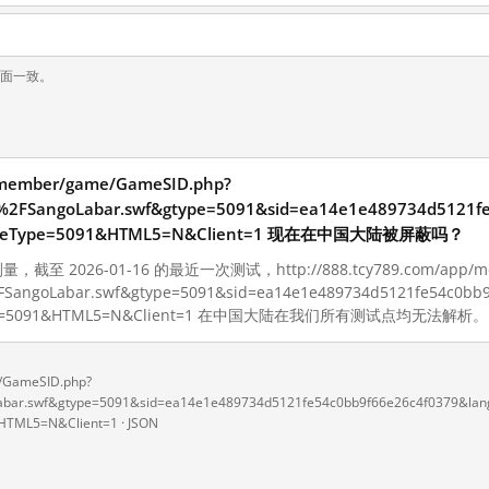
页面一致。
p/member/game/GameSID.php?
2FSangoLabar.swf&gtype=5091&sid=ea14e1e489734d5121fe
GameType=5091&HTML5=N&Client=1 现在在中国大陆被屏蔽吗？
截至 2026-01-16 的最近一次测试，http://888.tcy789.com/app/me
angoLabar.swf&gtype=5091&sid=ea14e1e489734d5121fe54c0bb9
Type=5091&HTML5=N&Client=1 在中国大陆在我们所有测试点均无法解析。
e/GameSID.php?
ar.swf&gtype=5091&sid=ea14e1e489734d5121fe54c0bb9f66e26c4f0379&lan
TML5=N&Client=1 ·
JSON