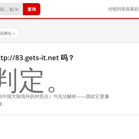
查询
封锁列表
探索
趋
测试网址
→
/83.gets-it.net 吗？
判定。
括中国大陆境外的对照点）均无法解析——因此它更像
蔽。