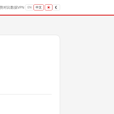
势
对比
数据
VPN
EN
中文