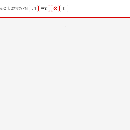
势
对比
数据
VPN
EN
中文