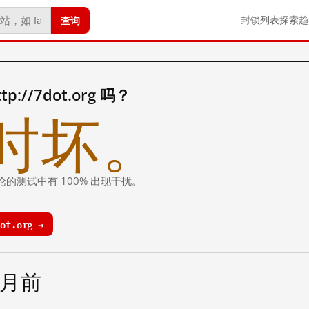
查询
封锁列表
探索
趋
://7dot.org 吗？
时坏。
论的测试中有 100% 出现干扰。
ot.org →
个月前