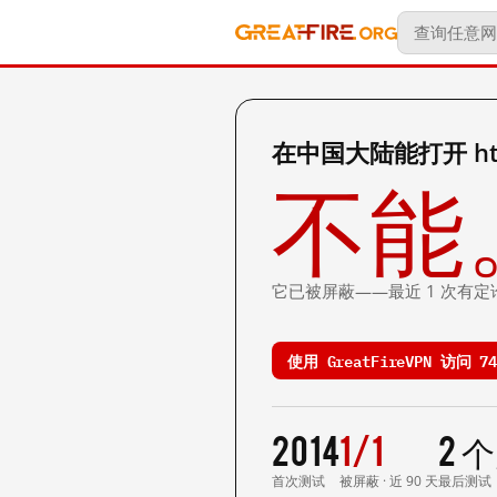
在中国大陆能打开 http:
不能
它已被屏蔽——最近 1 次有定
使用 GreatFireVPN 访问 74.
2014
1/1
2 
首次测试
被屏蔽 · 近 90 天
最后测试