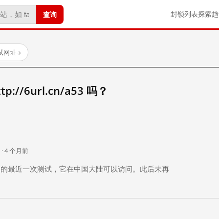
查询
封锁列表
探索
趋
测试网址
→
//6url.cn/a53 吗？
。
 · 4 个月前
 个月前）的最近一次测试，它在中国大陆可以访问。此后未再