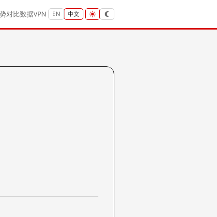
势
对比
数据
VPN
EN
中文