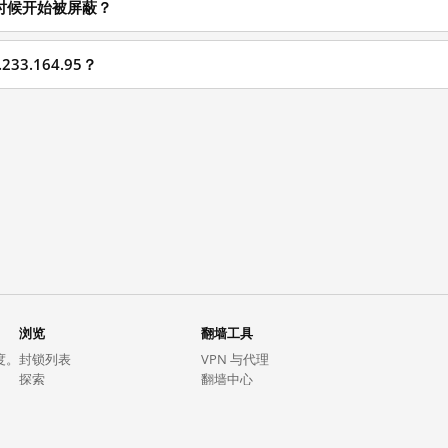
 从什么时候开始被屏蔽？
33.164.95？
浏览
翻墙工具
度。
封锁列表
VPN 与代理
探索
翻墙中心
趋势
GreatFireVPN
热门网站在中国大陆的访问状况
数据与 API