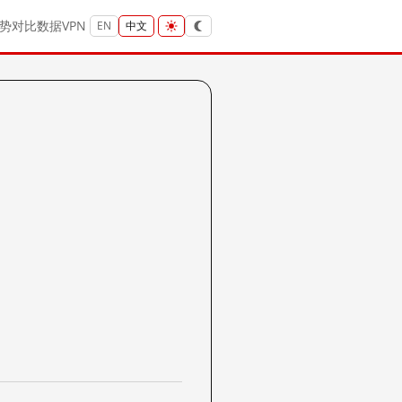
势
对比
数据
VPN
EN
中文