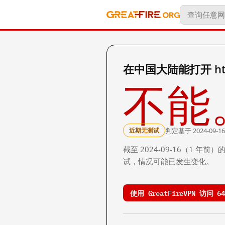
在中国大陆能打开 http:
不能
判定基于 2024-09-16
近期无测试
截至 2024-09-16（1
试，情况可能已发生变化。
使用 GreatFireVPN 访问 64.