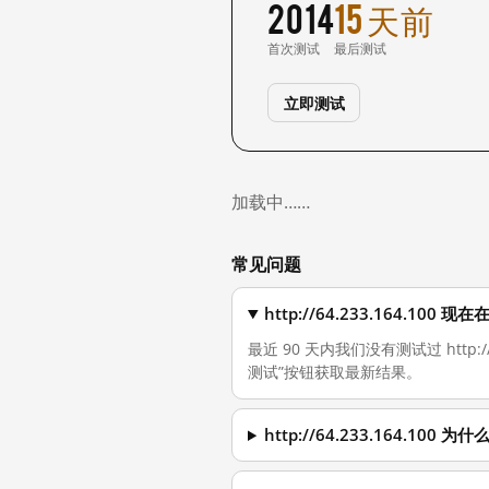
2014
15 天前
首次测试
最后测试
立即测试
加载中……
常见问题
http://64.233.164.10
最近 90 天内我们没有测试过 http:
测试”按钮获取最新结果。
http://64.233.164.10