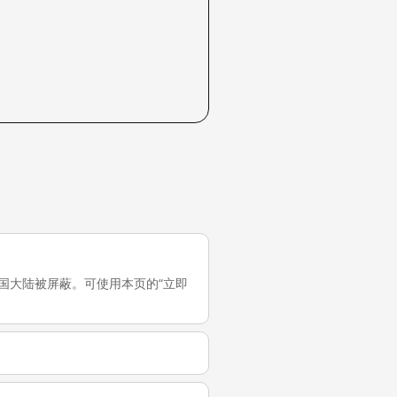
试，它在中国大陆被屏蔽。可使用本页的“立即