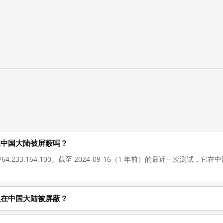
0 现在在中国大陆被屏蔽吗？
//64.233.164.100。截至 2024-09-16（1 年前）的最近一次测
0 为什么在中国大陆被屏蔽？