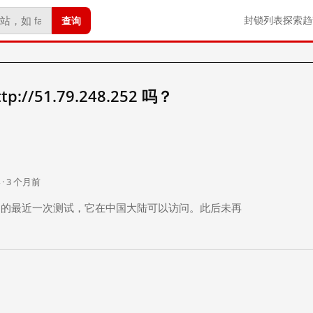
查询
封锁列表
探索
趋
//51.79.248.252 吗？
。
 · 3 个月前
 个月前）的最近一次测试，它在中国大陆可以访问。此后未再