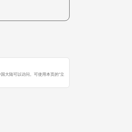
试，它在中国大陆可以访问。可使用本页的“立