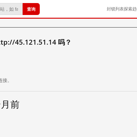
查询
封锁列表
探索
趋
//45.121.51.14 吗？
。
连接。
个月前
试