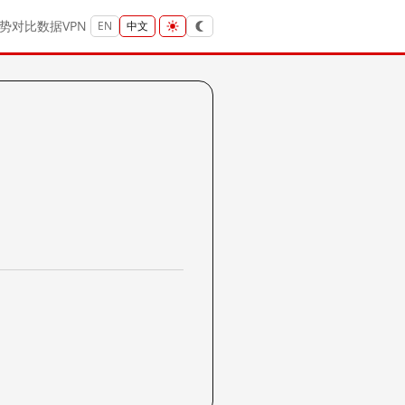
势
对比
数据
VPN
EN
中文