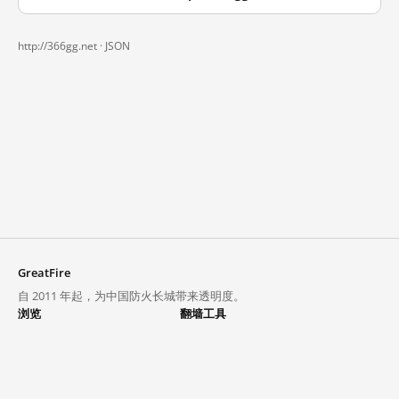
http://366gg.net ·
JSON
GreatFire
自 2011 年起，为中国防火长城带来透明度。
浏览
翻墙工具
封锁列表
VPN 与代理
探索
翻墙中心
趋势
GreatFireVPN
热门网站在中国大陆的访问状况