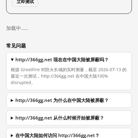
立即测试
加载中……
常见问题
http://366gg.net 现在在中国大陆被屏蔽吗？
根据 GreatFire 对防火长城的实时测量，截至 2026-07-13 的
最近一次测试，http://366gg.net 在中国大陆100%
disrupted。
http://366gg.net 为什么在中国大陆被屏蔽？
http://366gg.net 从什么时候开始被屏蔽？
在中国大陆如何访问 http://366gg.net？