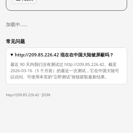
加载中……
常见问题
http://209.85.226.42 现在在中国大陆被屏蔽吗？
最近 90 天内我们没有测试过 http://209.85.226.42。截至
2026-03-16（5 个月前）的最近一次测试，它在中国大陆可
以访问。可使用本页的“立即测试”按钮获取最新结果。
http://209.85.226.42 ·
JSON