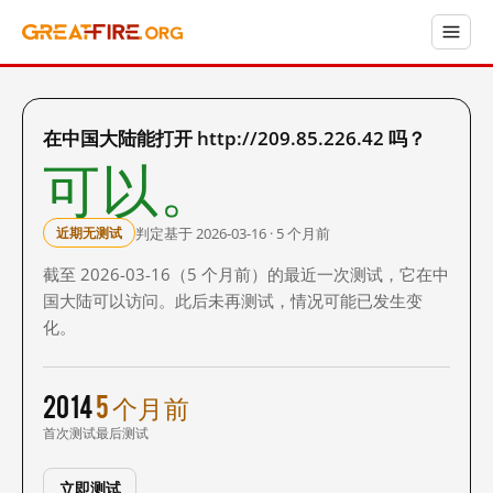
在中国大陆能打开 http://209.85.226.42 吗？
可以。
判定基于 2026-03-16 · 5 个月前
近期无测试
截至 2026-03-16（5 个月前）的最近一次测试，它在中
国大陆可以访问。此后未再测试，情况可能已发生变
化。
2014
5 个月前
首次测试
最后测试
立即测试