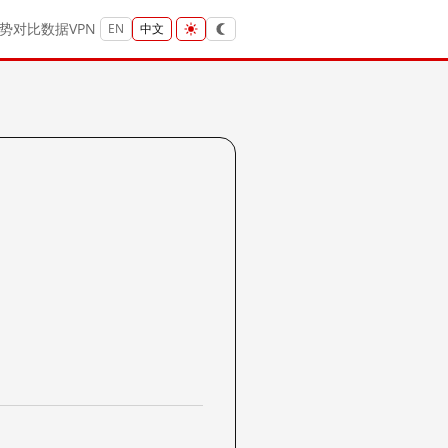
势
对比
数据
VPN
EN
中文