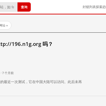
查询
封锁列表
探索
趋
试网址
→
//196.n1g.org 吗？
。
 · 7 个月前
 个月前）的最近一次测试，它在中国大陆可以访问。此后未再