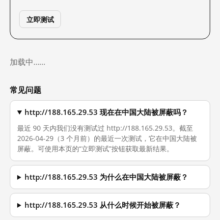
立即测试
加载中……
常见问题
http://188.165.29.53 现在在中国大陆被屏蔽吗？
最近 90 天内我们没有测试过 http://188.165.29.53。截至
2026-04-29（3 个月前）的最近一次测试，它在中国大陆被
屏蔽。可使用本页的“立即测试”按钮获取最新结果。
http://188.165.29.53 为什么在中国大陆被屏蔽？
http://188.165.29.53 从什么时候开始被屏蔽？