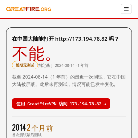
在中国大陆能打开 http://173.194.78.82 吗？
不能。
判定基于 2024-08-14 · 1 年前
近期无测试
截至 2024-08-14（1 年前）的最近一次测试，它在中国
大陆被屏蔽。此后未再测试，情况可能已发生变化。
使用 GreatFireVPN 访问 173.194.78.82 →
2014
2 个月前
首次测试
最后测试