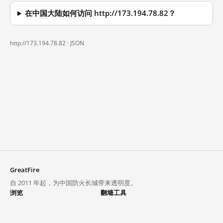
在中国大陆如何访问 http://173.194.78.82？
http://173.194.78.82 ·
JSON
GreatFire
自 2011 年起，为中国防火长城带来透明度。
浏览
翻墙工具
封锁列表
VPN 与代理
探索
翻墙中心