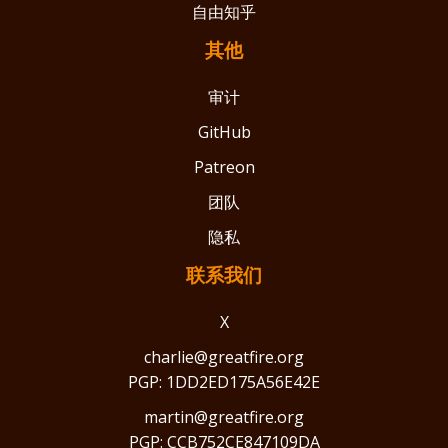
自由知乎
其他
审计
GitHub
Patreon
团队
隐私
联系我们
X
charlie@greatfire.org
PGP: 1DD2ED175A56E42E
martin@greatfire.org
PGP: CCB752CE847109DA