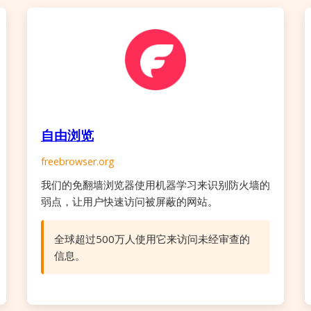
自由浏览
freebrowser.org
我们的免翻墙浏览器使用机器学习来识别防火墙的
弱点，让用户快速访问被屏蔽的网站。
全球超过500万人使用它来访问未经审查的
信息。