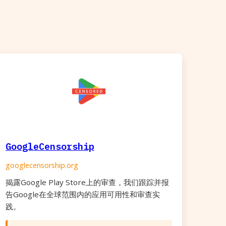
GoogleCensorship
googlecensorship.org
揭露Google Play Store上的审查，我们跟踪并报
告Google在全球范围内的应用可用性和审查实
践。