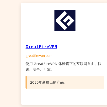
GreatFireVPN
greatfirevpn.com
使用 GreatFireVPN 体验真正的互联网自由。快
速、安全、可靠。
2025年新推出的产品。