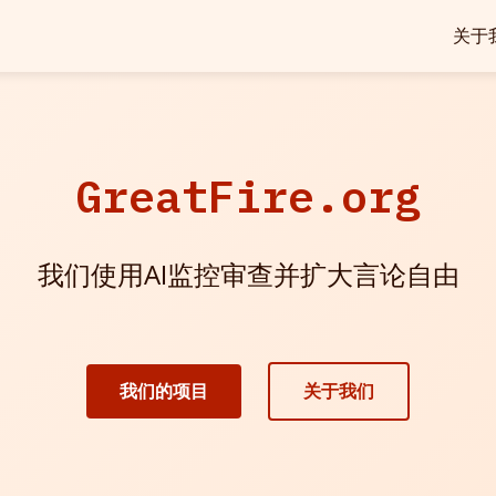
关于
GreatFire.org
我们使用AI监控审查并扩大言论自由
我们的项目
关于我们