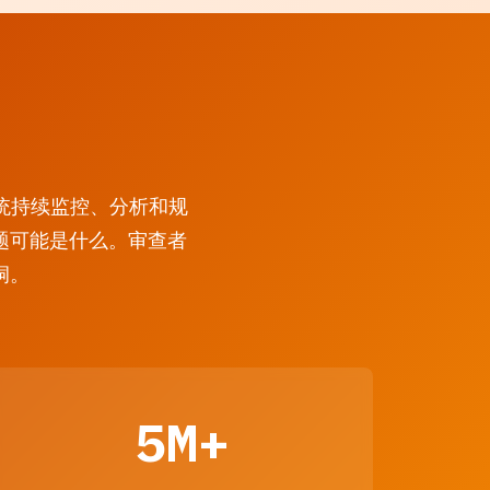
的系统持续监控、分析和规
题可能是什么。审查者
洞。
5M+