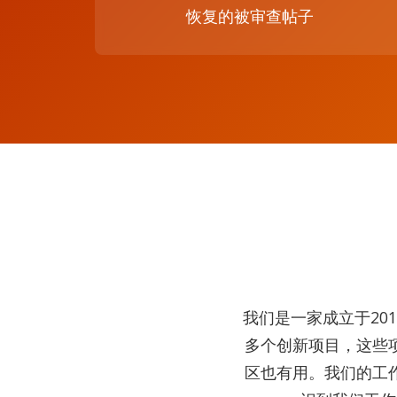
恢复的被审查帖子
我们是一家成立于20
多个创新项目，这些
区也有用。我们的工