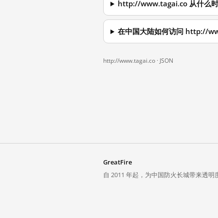
http://www.tagai.co 
在中国大陆如何访问 http://www
http://www.tagai.co ·
JSON
GreatFire
自 2011 年起，为中国防火长城带来透明