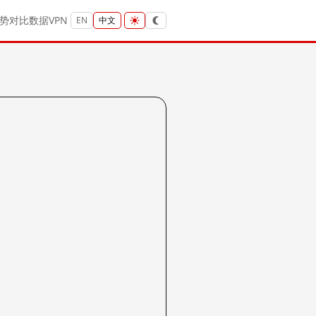
势
对比
数据
VPN
EN
中文