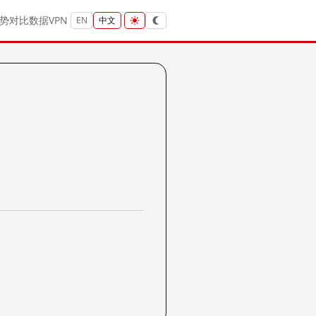
势
对比
数据
VPN
EN
中文