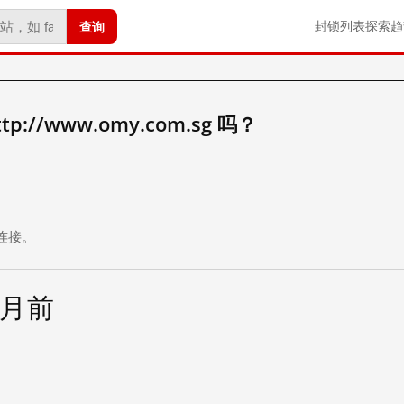
查询
封锁列表
探索
趋
://www.omy.com.sg 吗？
。
连接。
个月前