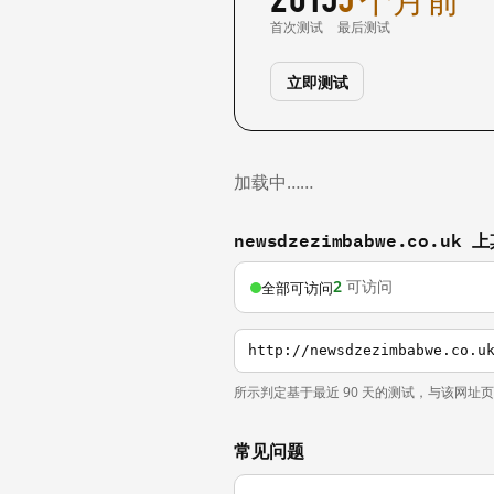
首次测试
最后测试
立即测试
加载中……
newsdzezimbabwe.co.u
2
可访问
全部可访问
http://newsdzezimbabwe.co.u
所示判定基于最近 90 天的测试，与该网址
常见问题