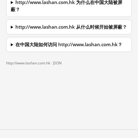
http://www.lashan.com.hk 为什么在中国大陆被屏
蔽？
http://www.lashan.com.hk 从什么时候开始被屏蔽？
在中国大陆如何访问 http://www.lashan.com.hk？
http://www.lashan.com.hk ·
JSON