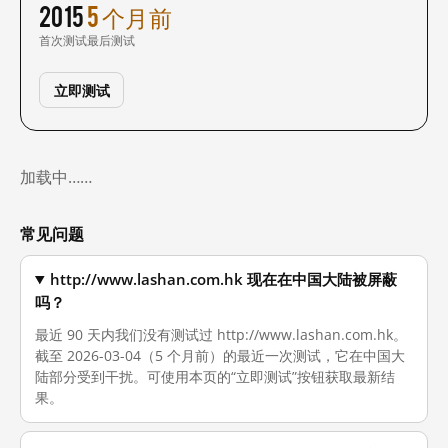
2015
5 个月前
首次测试
最后测试
立即测试
加载中……
常见问题
http://www.lashan.com.hk 现在在中国大陆被屏蔽
吗？
最近 90 天内我们没有测试过 http://www.lashan.com.hk。
截至 2026-03-04（5 个月前）的最近一次测试，它在中国大
陆部分受到干扰。可使用本页的“立即测试”按钮获取最新结
果。