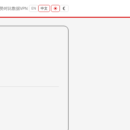
势
对比
数据
VPN
EN
中文