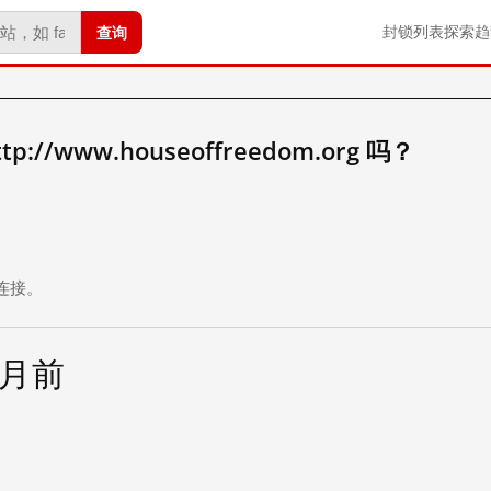
查询
封锁列表
探索
趋
//www.houseoffreedom.org 吗？
。
连接。
个月前