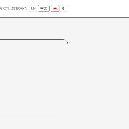
势
对比
数据
VPN
EN
中文