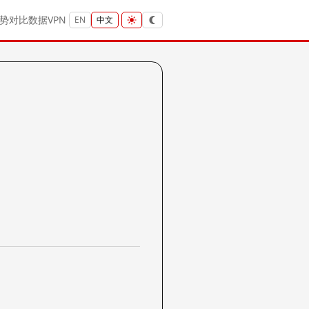
势
对比
数据
VPN
EN
中文