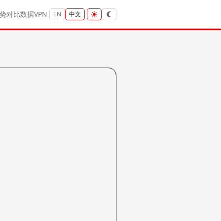
势
对比
数据
VPN
EN
中文