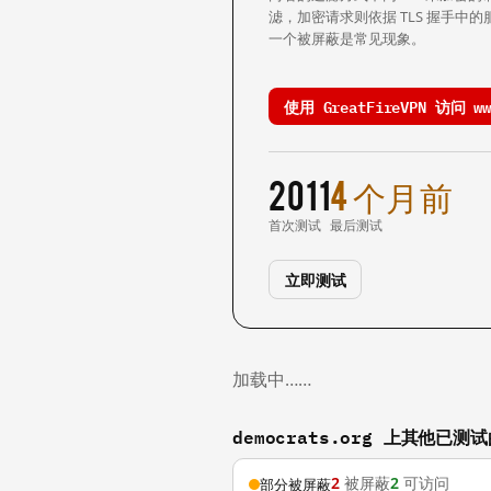
滤，加密请求则依据 TLS 握手
一个被屏蔽是常见现象。
使用 GreatFireVPN 访问 www
2011
4 个月前
首次测试
最后测试
立即测试
加载中……
democrats.org 上其他已测
2
被屏蔽
2
可访问
部分被屏蔽