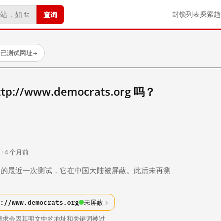
查询
封锁列表
探索
趋
个已测试网址
→
//www.democrats.org 吗？
。
 · 4 个月前
 个月前）的最近一次测试，它在中国大陆被屏蔽。此后未再测
://www.democrats.org
未屏蔽
→
请求会因其明文中的地址和关键词被过