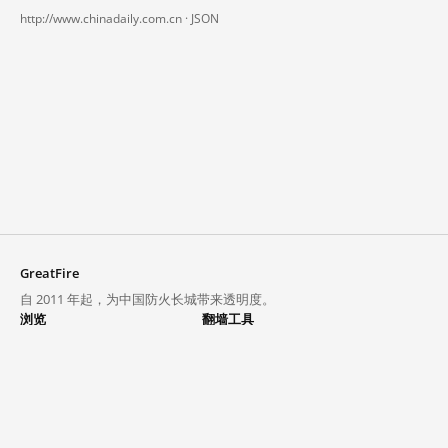
http://www.chinadaily.com.cn ·
JSON
GreatFire
自 2011 年起，为中国防火长城带来透明度。
浏览
翻墙工具
封锁列表
VPN 与代理
探索
翻墙中心
趋势
GreatFireVPN
热门网站在中国大陆的访问状况
数据与 API
常见问题