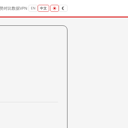
势
对比
数据
VPN
EN
中文