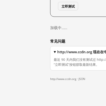
立即测试
加载中……
常见问题
http://www.ccdn.org
最近 90 天内我们没有测试过 http
“立即测试”按钮获取最新结果。
http://www.ccdn.org ·
JSON