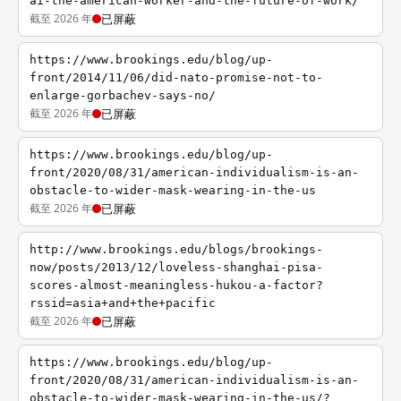
ai-the-american-worker-and-the-future-of-work/
截至 2026 年
已屏蔽
https://www.brookings.edu/blog/up-
front/2014/11/06/did-nato-promise-not-to-
enlarge-gorbachev-says-no/
截至 2026 年
已屏蔽
https://www.brookings.edu/blog/up-
front/2020/08/31/american-individualism-is-an-
obstacle-to-wider-mask-wearing-in-the-us
截至 2026 年
已屏蔽
http://www.brookings.edu/blogs/brookings-
now/posts/2013/12/loveless-shanghai-pisa-
scores-almost-meaningless-hukou-a-factor?
rssid=asia+and+the+pacific
截至 2026 年
已屏蔽
https://www.brookings.edu/blog/up-
front/2020/08/31/american-individualism-is-an-
obstacle-to-wider-mask-wearing-in-the-us/?