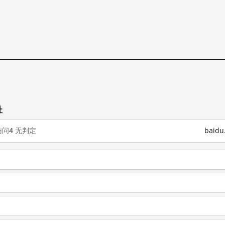
址
访问
4
无判定
baid