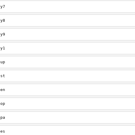
ey7
ey8
ey9
ey1
oup
est
een
oop
upa
oes