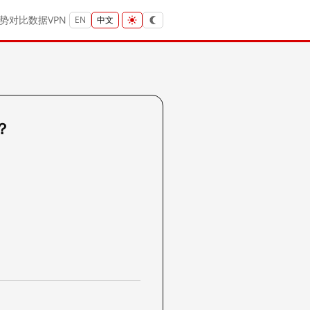
势
对比
数据
VPN
EN
中文
吗？