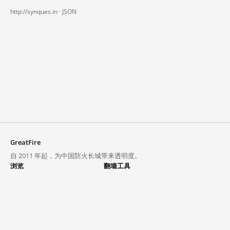
http://synques.in ·
JSON
GreatFire
自 2011 年起，为中国防火长城带来透明度。
浏览
翻墙工具
封锁列表
VPN 与代理
探索
翻墙中心
趋势
GreatFireVPN
热门网站在中国大陆的访问状况
数据与 API