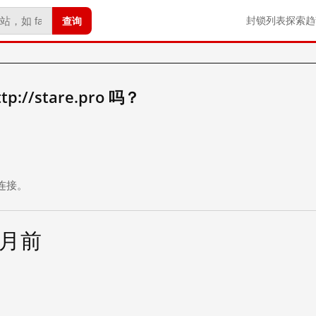
查询
封锁列表
探索
趋
//stare.pro 吗？
。
连接。
个月前