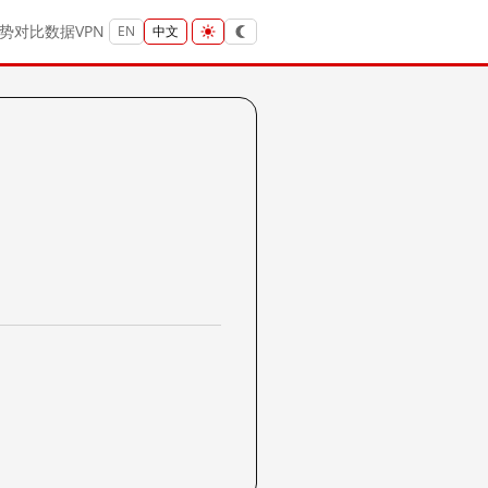
势
对比
数据
VPN
EN
中文