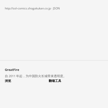
http://sol-comics.shogakukan.co.jp ·
JSON
GreatFire
自 2011 年起，为中国防火长城带来透明度。
浏览
翻墙工具
封锁列表
VPN 与代理
探索
翻墙中心
趋势
GreatFireVPN
热门网站在中国大陆的访问状况
数据与 API