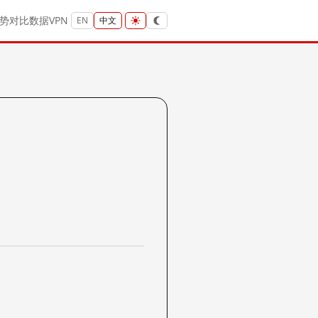
势
对比
数据
VPN
EN
中文