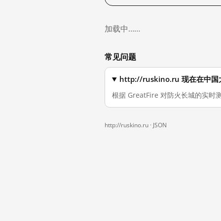
加载中……
常见问题
http://ruskino.ru 现在
根据 GreatFire 对防火长城的实时测
http://ruskino.ru ·
JSON