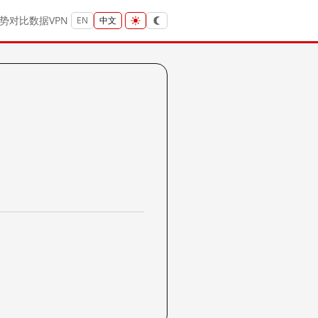
势
对比
数据
VPN
EN
中文