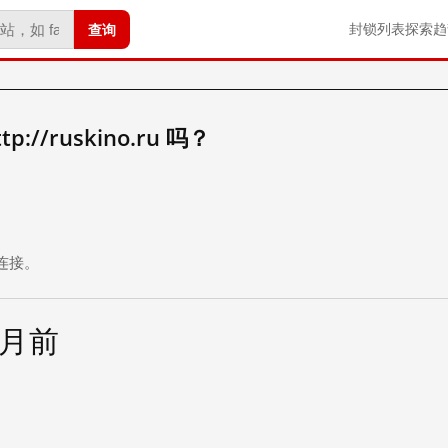
查询
封锁列表
探索
趋
//ruskino.ru 吗？
。
连接。
个月前