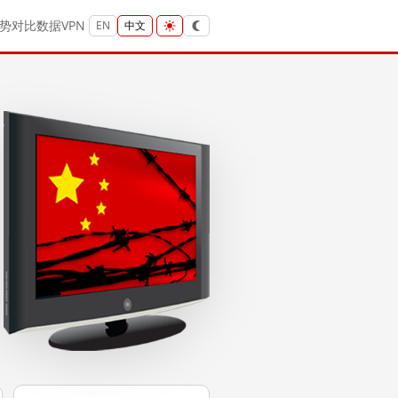
势
对比
数据
VPN
EN
中文