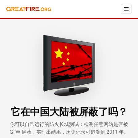
它在中国大陆被屏蔽了吗？
你可以自己运行的防火长城测试：检测任意网站是否被
GFW 屏蔽，实时出结果，历史记录可追溯到 2011 年。