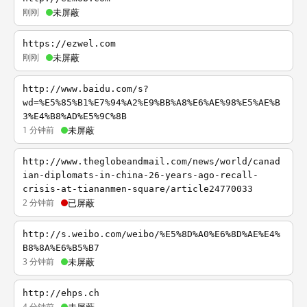
刚刚
未屏蔽
https://ezwel.com
刚刚
未屏蔽
http://www.baidu.com/s?
wd=%E5%85%B1%E7%94%A2%E9%BB%A8%E6%AE%98%E5%AE%B
3%E4%B8%AD%E5%9C%8B
1 分钟前
未屏蔽
http://www.theglobeandmail.com/news/world/canad
ian-diplomats-in-china-26-years-ago-recall-
crisis-at-tiananmen-square/article24770033
2 分钟前
已屏蔽
http://s.weibo.com/weibo/%E5%8D%A0%E6%8D%AE%E4%
B8%8A%E6%B5%B7
3 分钟前
未屏蔽
http://ehps.ch
4 分钟前
未屏蔽