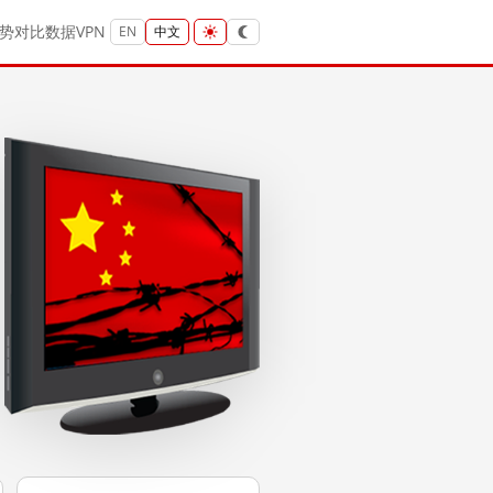
势
对比
数据
VPN
EN
中文