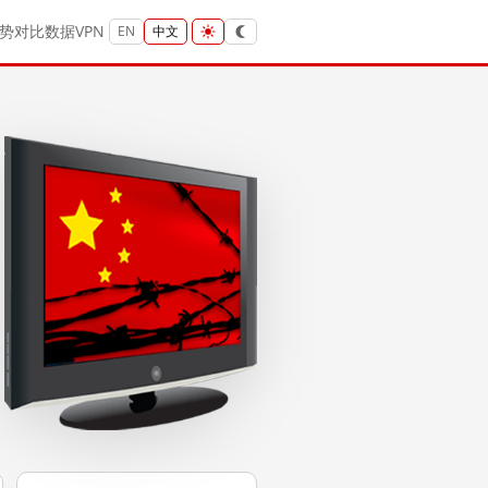
势
对比
数据
VPN
EN
中文