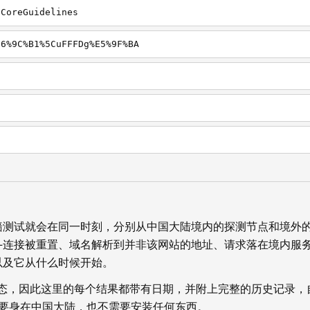
pCoreGuidelines
E6%9C%B1%5CuFFFDg%E5%9F%BA
墙测试就会在同一时刻，分别从中国大陆境内的探测节点和境外
—连接被重置、域名解析到并非该网站的地址、请求落在境内服
以及它从什么时候开始。
状态，因此这里的每个结果都带有日期，并附上完整的历史记录，
你不需要身在中国大陆，也不需要安装任何东西。