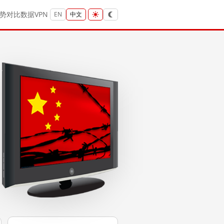
势
对比
数据
VPN
EN
中文