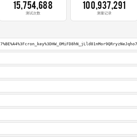
15,754,688
100,937,291
测试次数
测量记录
E7%BE%A4%3Fcron_key%3DHW_OMiFD8hN_jLld01nMor9QRryzNeJqho