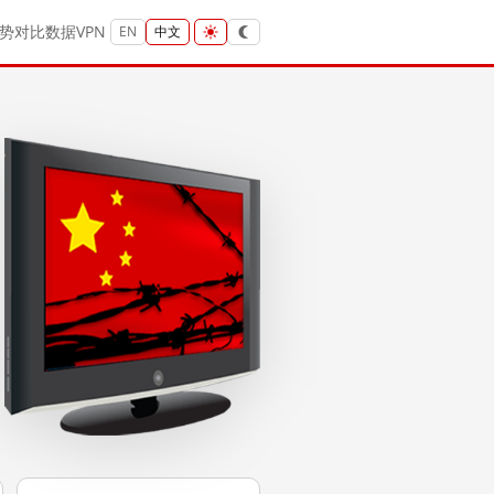
势
对比
数据
VPN
EN
中文