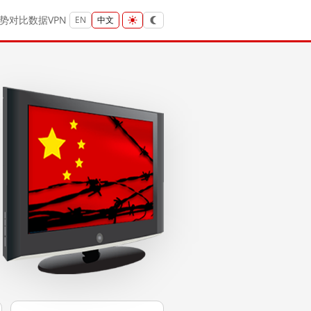
势
对比
数据
VPN
EN
中文